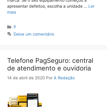
marca. Se o seu equipamento começou a
apresentar defeitos, escolha a unidade …
Ler
mais
Categorias
P
Deixe um comentário
Telefone PagSeguro: central
de atendimento e ouvidoria
14 de abril de 2020
Por
A Redação