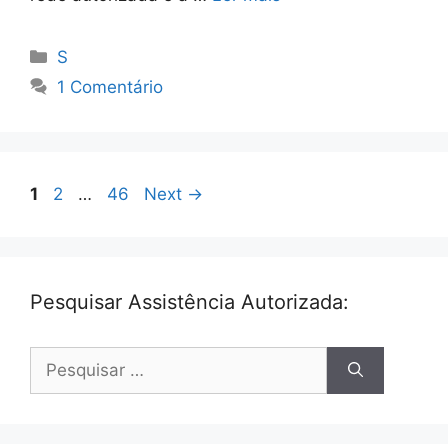
Categorias
S
1 Comentário
Page
Page
Page
1
2
…
46
Next
→
Pesquisar Assistência Autorizada:
Pesquisar
por: