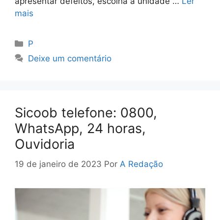
apresentar defeitos, escolha a unidade …
Ler
mais
Categorias
P
Deixe um comentário
Sicoob telefone: 0800,
WhatsApp, 24 horas,
Ouvidoria
19 de janeiro de 2023
Por
A Redação