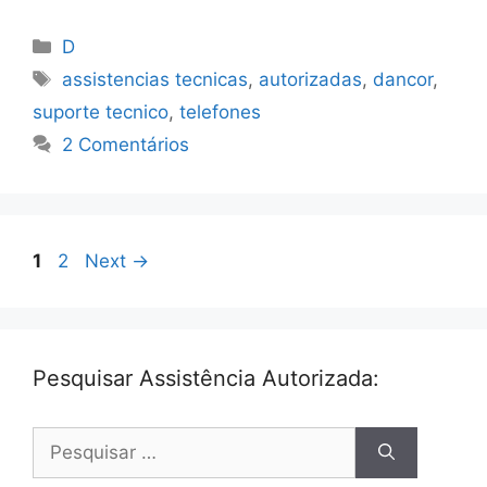
Categorias
D
Tags
assistencias tecnicas
,
autorizadas
,
dancor
,
suporte tecnico
,
telefones
2 Comentários
Page
Page
1
2
Next
→
Pesquisar Assistência Autorizada:
Pesquisar
por: