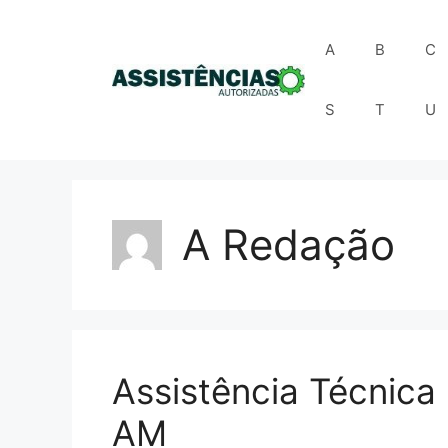
Pular
para
A
B
C
o
conteúdo
S
T
U
A Redação
Assistência Técnic
AM