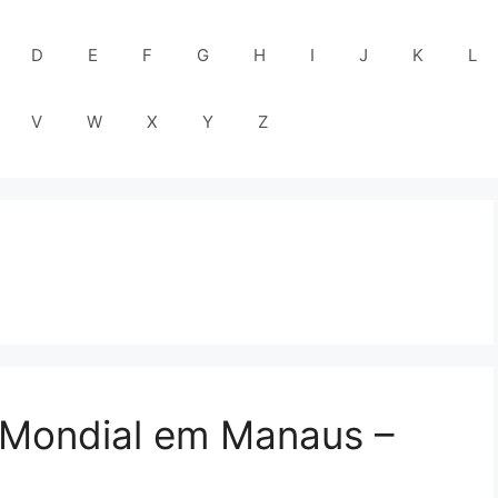
D
E
F
G
H
I
J
K
L
V
W
X
Y
Z
a Mondial em Manaus –