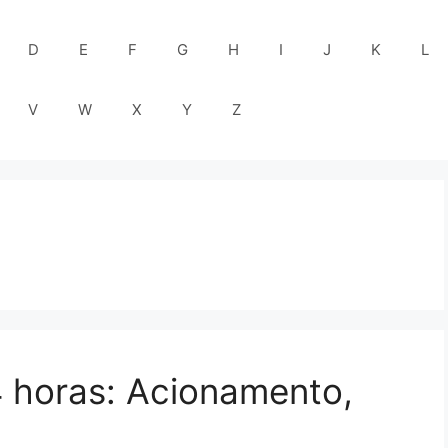
D
E
F
G
H
I
J
K
L
V
W
X
Y
Z
24 horas: Acionamento,