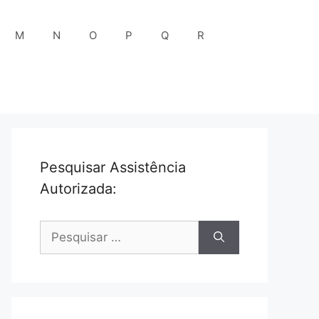
M
N
O
P
Q
R
Pesquisar Assistência
Autorizada:
Pesquisar
por: