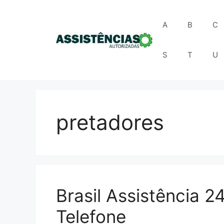
Pular
para
A
B
C
o
conteúdo
S
T
U
pretadores
Brasil Assistência 
Telefone