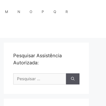
M
N
O
P
Q
R
Pesquisar Assistência
Autorizada:
Pesquisar
por: