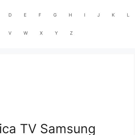
D
E
F
G
H
I
J
K
L
V
W
X
Y
Z
nica TV Samsung