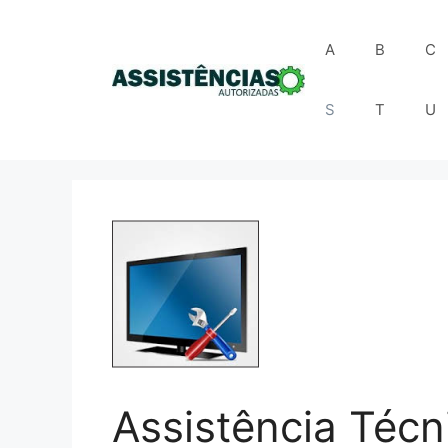
Pular
para
A
B
C
o
conteúdo
S
T
U
Assistência Téc