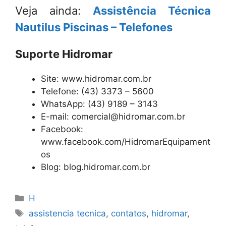
Veja ainda:
Assistência Técnica
Nautilus Piscinas – Telefones
Suporte Hidromar
Site: www.hidromar.com.br
Telefone: (43) 3373 – 5600
WhatsApp: (43) 9189 – 3143
E-mail: comercial@hidromar.com.br
Facebook:
www.facebook.com/HidromarEquipament
os
Blog: blog.hidromar.com.br
Categorias
H
Tags
assistencia tecnica
,
contatos
,
hidromar
,