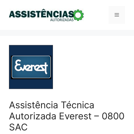
Pular
para
Menu
o
conteúdo
Assistência Técnica
Autorizada Everest – 0800
SAC