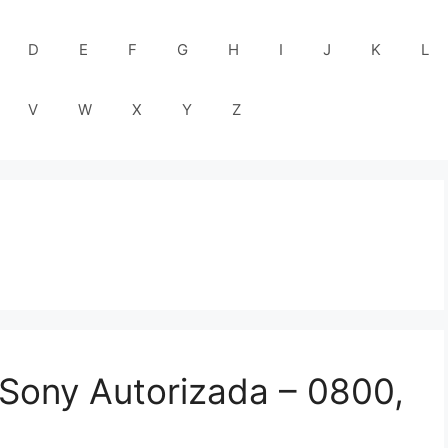
D
E
F
G
H
I
J
K
L
V
W
X
Y
Z
 Sony Autorizada – 0800,