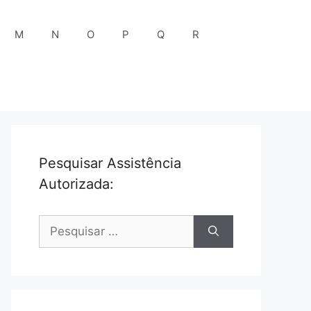
M
N
O
P
Q
R
Pesquisar Assistência
Autorizada:
Pesquisar
por: