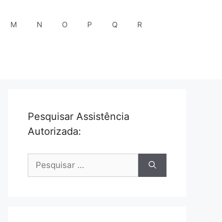
M
N
O
P
Q
R
Pesquisar Assistência
Autorizada:
Pesquisar
por: