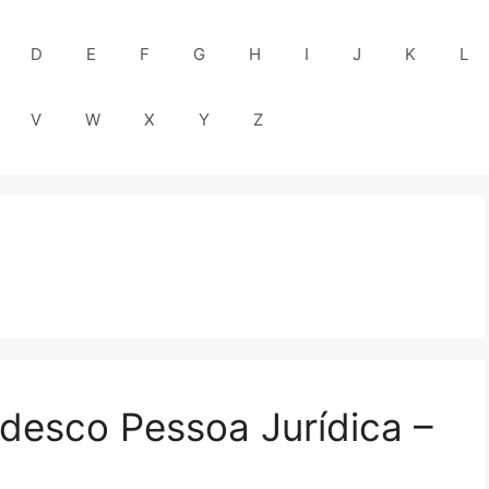
D
E
F
G
H
I
J
K
L
V
W
X
Y
Z
desco Pessoa Jurídica –