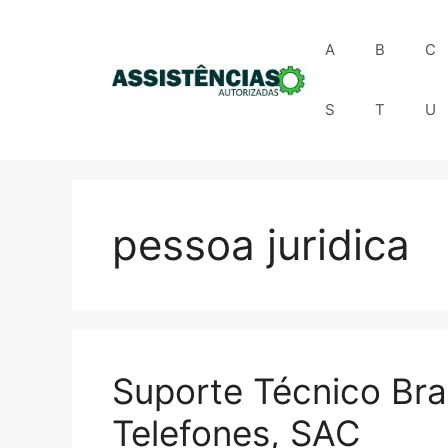
Pular
para
A
B
C
o
conteúdo
S
T
U
pessoa juridica
Suporte Técnico Bra
Telefones, SAC