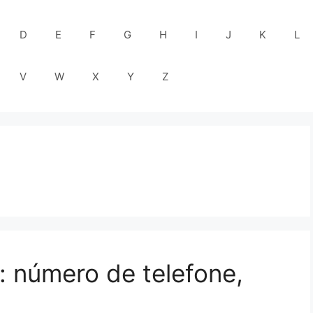
D
E
F
G
H
I
J
K
L
V
W
X
Y
Z
: número de telefone,