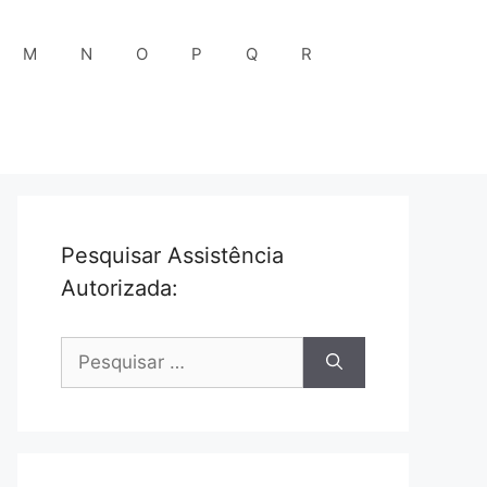
M
N
O
P
Q
R
Pesquisar Assistência
Autorizada:
Pesquisar
por: