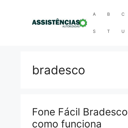
Pular
para
A
B
C
o
conteúdo
S
T
U
bradesco
Fone Fácil Bradesco
como funciona