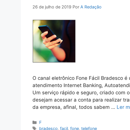
26 de julho de 2019
Por
A Redação
O canal eletrônico Fone Fácil Bradesco é 
atendimento Internet Banking, Autoatend
Um serviço rápido e seguro, criado com o 
desejam acessar a conta para realizar t
da empresa, afinal, todos sabem …
Ler m
Categorias
F
Tags
bradesco
,
facil
,
fone
,
telefone