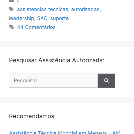
L
Tags
assistencias tecnicas
,
autorizadas
,
leadership
,
SAC
,
suporte
44 Comentários
Pesquisar Assistência Autorizada:
Pesquisar
por:
Recomendamos:
Assistência Técnica Mondial em Manaus – AM