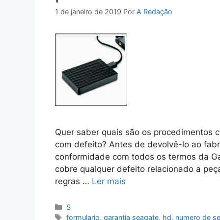
1 de janeiro de 2019
Por
A Redação
Quer saber quais são os procedimentos 
com defeito? Antes de devolvê-lo ao fabr
conformidade com todos os termos da Gara
cobre qualquer defeito relacionado a peç
regras …
Ler mais
Categorias
S
Tags
formulario
,
garantia seagate
,
hd
,
numero de se