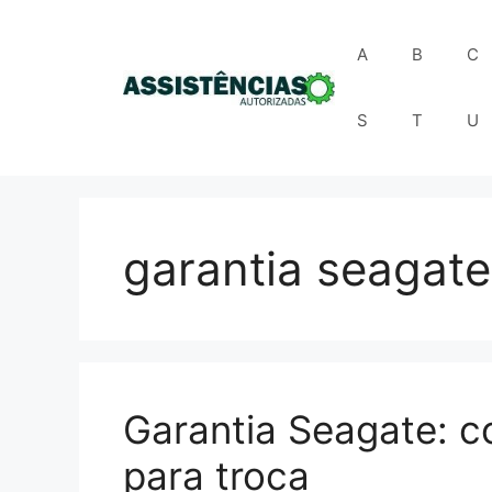
Pular
para
A
B
C
o
conteúdo
S
T
U
garantia seagate
Garantia Seagate: c
para troca