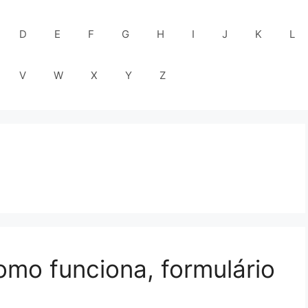
D
E
F
G
H
I
J
K
L
V
W
X
Y
Z
omo funciona, formulário