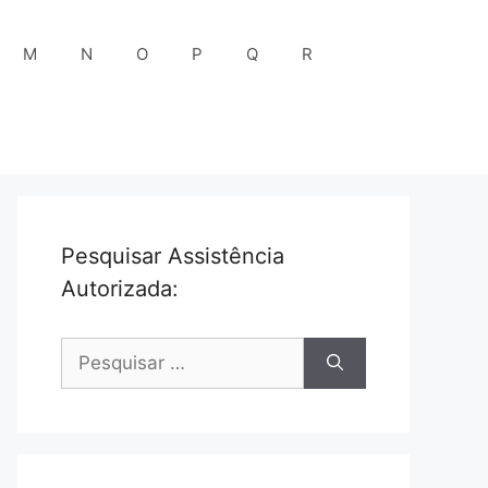
M
N
O
P
Q
R
Pesquisar Assistência
Autorizada:
Pesquisar
por: