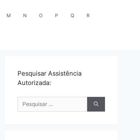
M
N
O
P
Q
R
Pesquisar Assistência
Autorizada:
Pesquisar
por: