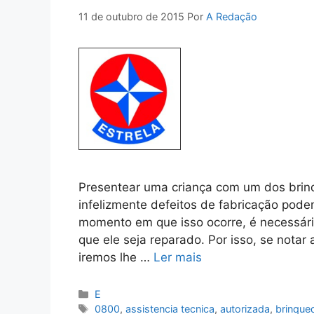
11 de outubro de 2015
Por
A Redação
Presentear uma criança com um dos brin
infelizmente defeitos de fabricação pod
momento em que isso ocorre, é necessári
que ele seja reparado. Por isso, se notar
iremos lhe …
Ler mais
Categorias
E
Tags
0800
,
assistencia tecnica
,
autorizada
,
brinque