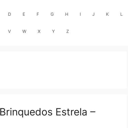
D
E
F
G
H
I
J
K
L
V
W
X
Y
Z
Brinquedos Estrela –