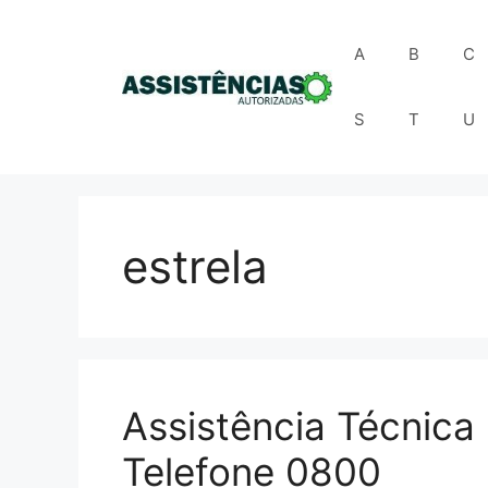
Pular
para
A
B
C
o
conteúdo
S
T
U
estrela
Assistência Técnica 
Telefone 0800