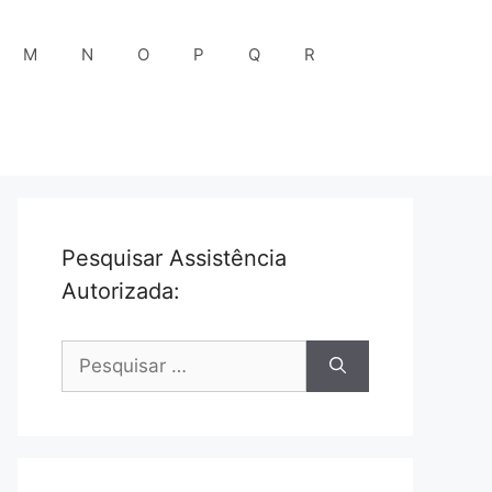
M
N
O
P
Q
R
Pesquisar Assistência
Autorizada:
Pesquisar
por: