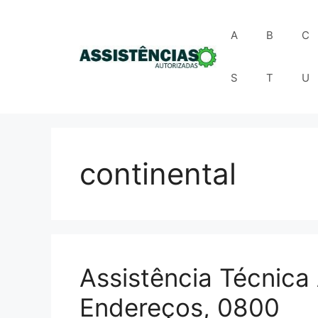
Pular
para
A
B
C
o
conteúdo
S
T
U
continental
Assistência Técnica
Endereços, 0800