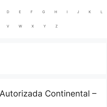
D
E
F
G
H
I
J
K
L
V
W
X
Y
Z
 Autorizada Continental –