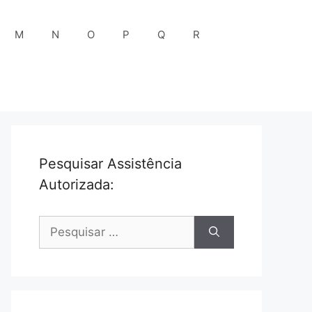
M
N
O
P
Q
R
Pesquisar Assistência
Autorizada:
Pesquisar
por: