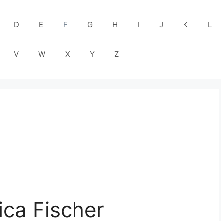
D
E
F
G
H
I
J
K
L
V
W
X
Y
Z
ica Fischer