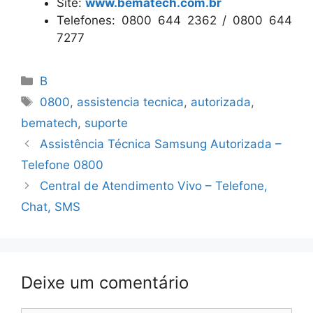
Site:
www.bematech.com.br
Telefones: 0800 644 2362 / 0800 644
7277
Categorias
B
Tags
0800
,
assistencia tecnica
,
autorizada
,
bematech
,
suporte
Assistência Técnica Samsung Autorizada –
Telefone 0800
Central de Atendimento Vivo – Telefone,
Chat, SMS
Deixe um comentário