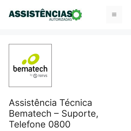
Pular
para
Menu
o
conteúdo
Assistência Técnica
Bematech – Suporte,
Telefone 0800