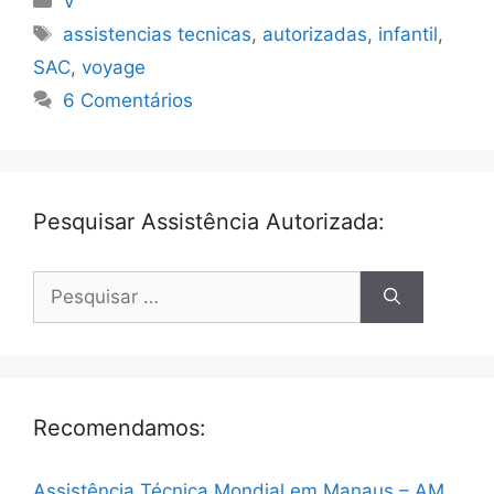
V
Tags
assistencias tecnicas
,
autorizadas
,
infantil
,
SAC
,
voyage
6 Comentários
Pesquisar Assistência Autorizada:
Pesquisar
por:
Recomendamos:
Assistência Técnica Mondial em Manaus – AM