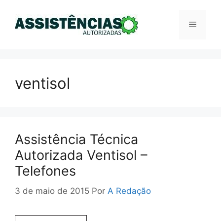
Pular
para
Menu
o
conteúdo
ventisol
Assistência Técnica
Autorizada Ventisol –
Telefones
3 de maio de 2015
Por
A Redação