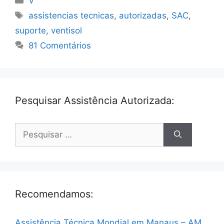
V
Tags
assistencias tecnicas
,
autorizadas
,
SAC
,
suporte
,
ventisol
81 Comentários
Pesquisar Assistência Autorizada:
Pesquisar
por:
Recomendamos:
Assistência Técnica Mondial em Manaus – AM