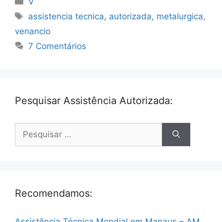
V
Tags
assistencia tecnica
,
autorizada
,
metalurgica
,
venancio
7 Comentários
Pesquisar Assistência Autorizada:
Pesquisar
por:
Recomendamos:
Assistência Técnica Mondial em Manaus – AM