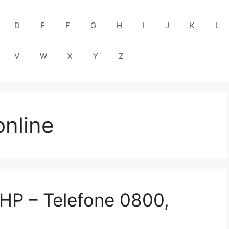
D
E
F
G
H
I
J
K
L
V
W
X
Y
Z
online
 HP – Telefone 0800,