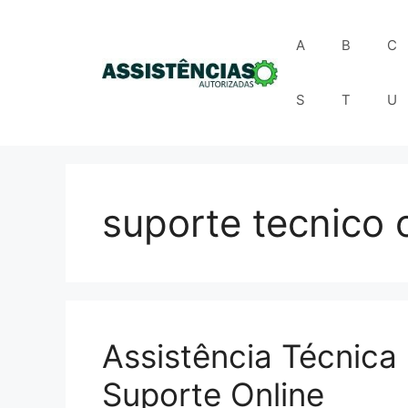
Pular
para
A
B
C
o
conteúdo
S
T
U
suporte tecnico 
Assistência Técnica
Suporte Online