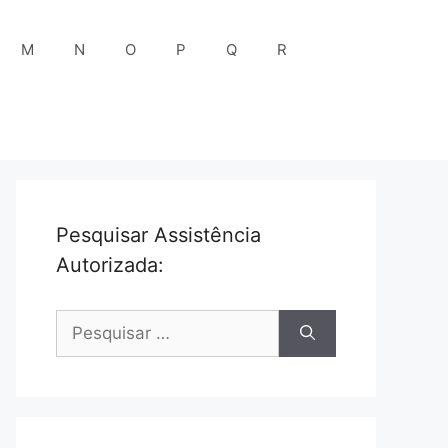
M
N
O
P
Q
R
Pesquisar Assistência
Autorizada:
Pesquisar
por: