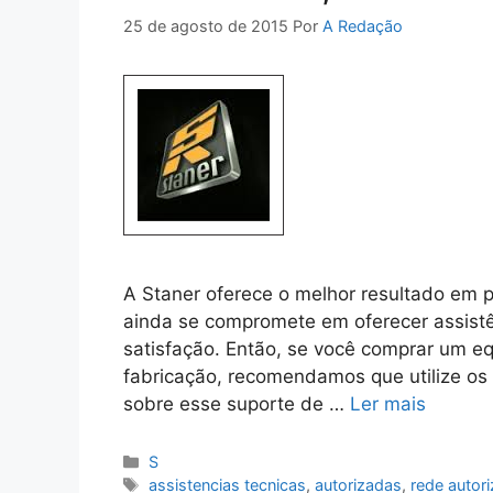
25 de agosto de 2015
Por
A Redação
A Staner oferece o melhor resultado em p
ainda se compromete em oferecer assistên
satisfação. Então, se você comprar um e
fabricação, recomendamos que utilize os 
sobre esse suporte de …
Ler mais
Categorias
S
Tags
assistencias tecnicas
,
autorizadas
,
rede autor