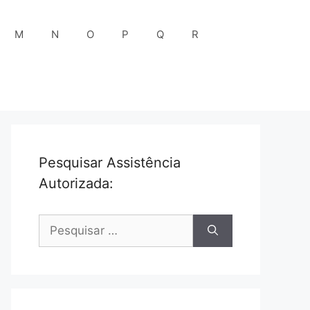
M
N
O
P
Q
R
Pesquisar Assistência
Autorizada:
Pesquisar
por: