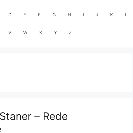
D
E
F
G
H
I
J
K
L
V
W
X
Y
Z
 Staner – Rede
e