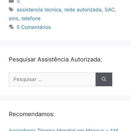
S
Tags
assistencia tecnica
,
rede autorizada
,
SAC
,
sms
,
telefone
5 Comentários
Pesquisar Assistência Autorizada:
Pesquisar
por:
Recomendamos:
Assistência Técnica Mondial em Manaus – AM