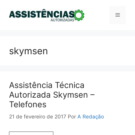
Pular
para
Menu
o
conteúdo
skymsen
Assistência Técnica
Autorizada Skymsen –
Telefones
21 de fevereiro de 2017
Por
A Redação