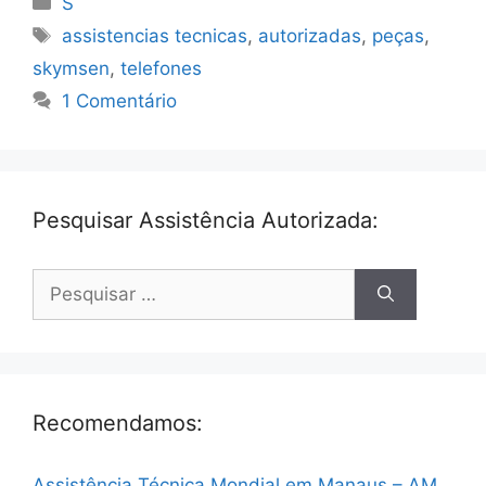
S
Tags
assistencias tecnicas
,
autorizadas
,
peças
,
skymsen
,
telefones
1 Comentário
Pesquisar Assistência Autorizada:
Pesquisar
por:
Recomendamos:
Assistência Técnica Mondial em Manaus – AM