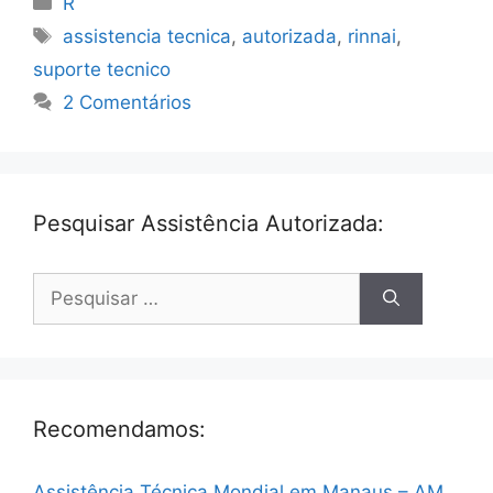
R
Tags
assistencia tecnica
,
autorizada
,
rinnai
,
suporte tecnico
2 Comentários
Pesquisar Assistência Autorizada:
Pesquisar
por:
Recomendamos:
Assistência Técnica Mondial em Manaus – AM