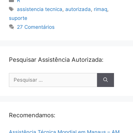
R
Tags
assistencia tecnica
,
autorizada
,
rimaq
,
suporte
27 Comentários
Pesquisar Assistência Autorizada:
Pesquisar
por:
Recomendamos:
Assistência Técnica Mondial em Manaus – AM