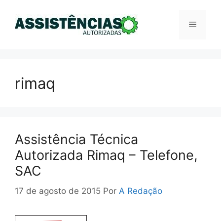
Pular
para
Menu
o
conteúdo
rimaq
Assistência Técnica
Autorizada Rimaq – Telefone,
SAC
17 de agosto de 2015
Por
A Redação