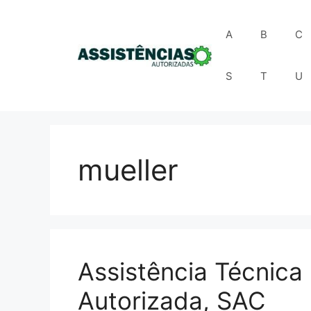
Pular
para
A
B
C
o
conteúdo
S
T
U
mueller
Assistência Técnica
Autorizada, SAC