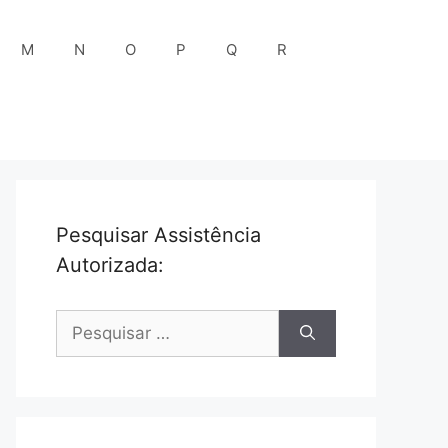
M
N
O
P
Q
R
Pesquisar Assistência
Autorizada:
Pesquisar
por: