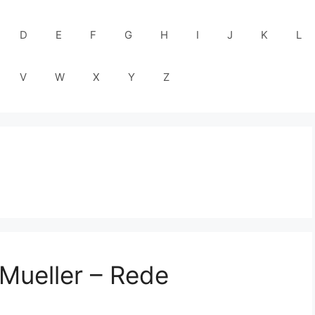
D
E
F
G
H
I
J
K
L
V
W
X
Y
Z
 Mueller – Rede