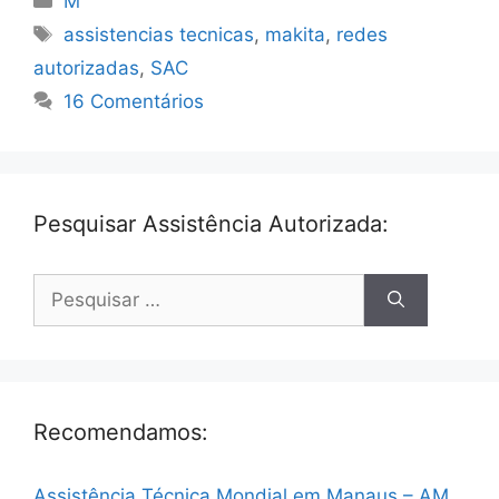
M
Tags
assistencias tecnicas
,
makita
,
redes
autorizadas
,
SAC
16 Comentários
Pesquisar Assistência Autorizada:
Pesquisar
por:
Recomendamos:
Assistência Técnica Mondial em Manaus – AM