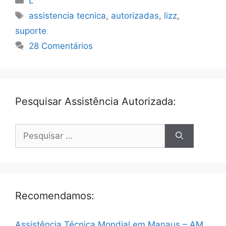
L
Tags
assistencia tecnica
,
autorizadas
,
lizz
,
suporte
28 Comentários
Pesquisar Assistência Autorizada:
Pesquisar
por:
Recomendamos:
Assistência Técnica Mondial em Manaus – AM