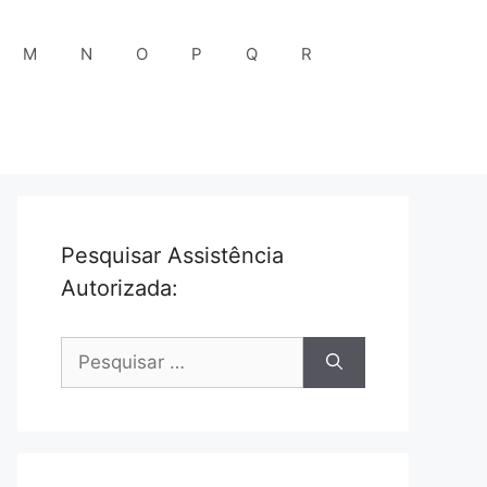
M
N
O
P
Q
R
Pesquisar Assistência
Autorizada:
Pesquisar
por: