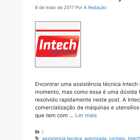
8 de maio de 2017
Por
A Redação
Encontrar uma assistência técnica Intec
momento, mas como essa é uma dúvida fr
resolvido rapidamente neste post. A Int
comercialização de máquinas e utensílios 
que tem com …
Ler mais
Categorias
I
Tags
assistencia tecnica
,
autorizada
,
contato
,
intec