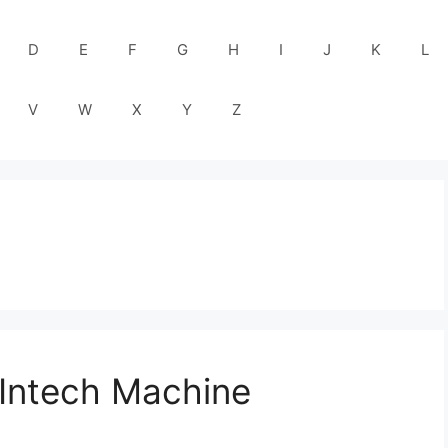
D
E
F
G
H
I
J
K
L
V
W
X
Y
Z
 Intech Machine