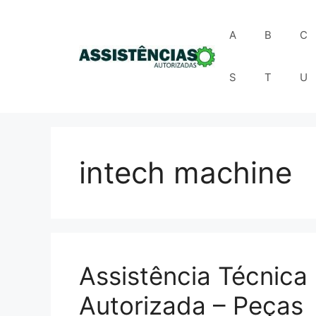
Pular
para
A
B
C
o
conteúdo
S
T
U
intech machine
Assistência Técnica
Autorizada – Peças