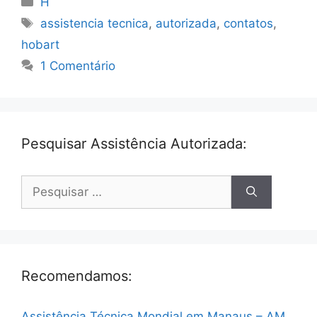
H
Tags
assistencia tecnica
,
autorizada
,
contatos
,
hobart
1 Comentário
Pesquisar Assistência Autorizada:
Pesquisar
por:
Recomendamos:
Assistência Técnica Mondial em Manaus – AM