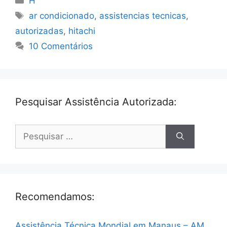
H
Tags
ar condicionado
,
assistencias tecnicas
,
autorizadas
,
hitachi
10 Comentários
Pesquisar Assistência Autorizada:
Pesquisar
por:
Recomendamos:
Assistência Técnica Mondial em Manaus – AM