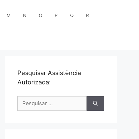
M
N
O
P
Q
R
Pesquisar Assistência
Autorizada:
Pesquisar
por: