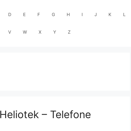
D
E
F
G
H
I
J
K
L
V
W
X
Y
Z
Heliotek – Telefone