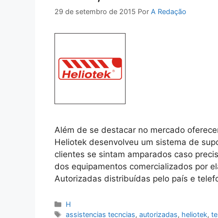
29 de setembro de 2015
Por
A Redação
Além de se destacar no mercado oferece
Heliotek desenvolveu um sistema de supo
clientes se sintam amparados caso preci
dos equipamentos comercializados por el
Autorizadas distribuídas pelo país e tel
Categorias
H
Tags
assistencias tecncias
,
autorizadas
,
heliotek
,
t