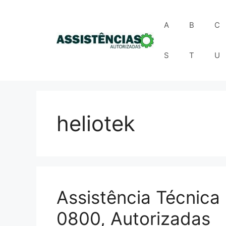
Pular
para
A
B
C
o
conteúdo
S
T
U
heliotek
Assistência Técnica 
0800, Autorizadas