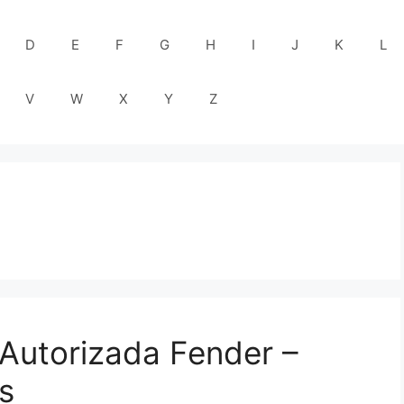
D
E
F
G
H
I
J
K
L
V
W
X
Y
Z
 Autorizada Fender –
s