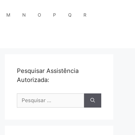
M
N
O
P
Q
R
Pesquisar Assistência
Autorizada:
Pesquisar
por: