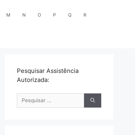
M
N
O
P
Q
R
Pesquisar Assistência
Autorizada:
Pesquisar
por: