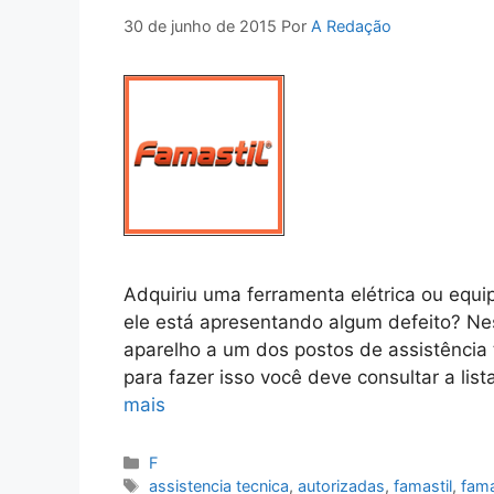
30 de junho de 2015
Por
A Redação
Adquiriu uma ferramenta elétrica ou equ
ele está apresentando algum defeito? N
aparelho a um dos postos de assistência t
para fazer isso você deve consultar a lis
mais
Categorias
F
Tags
assistencia tecnica
,
autorizadas
,
famastil
,
fama