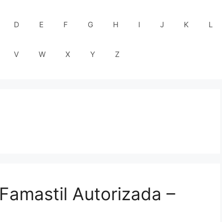
D
E
F
G
H
I
J
K
L
V
W
X
Y
Z
 Famastil Autorizada –