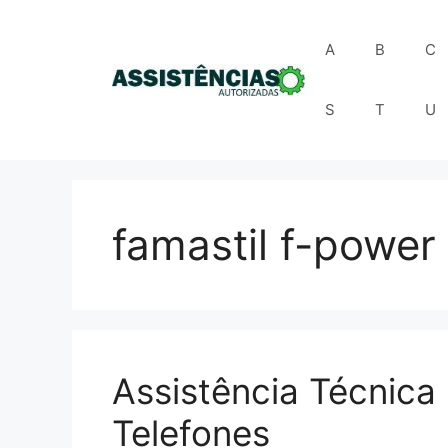
Pular
para
A
B
C
o
conteúdo
S
T
U
famastil f-power
Assistência Técnica
Telefones