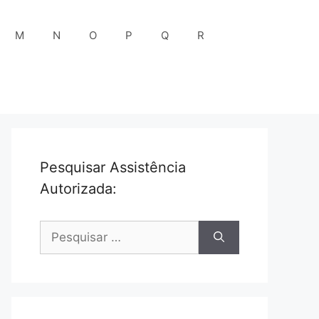
M
N
O
P
Q
R
Pesquisar Assistência
Autorizada:
Pesquisar
por: