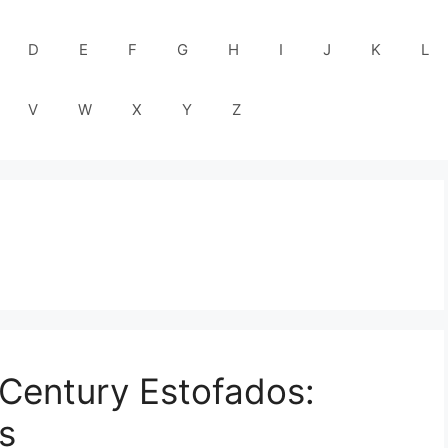
D
E
F
G
H
I
J
K
L
V
W
X
Y
Z
 Century Estofados:
s