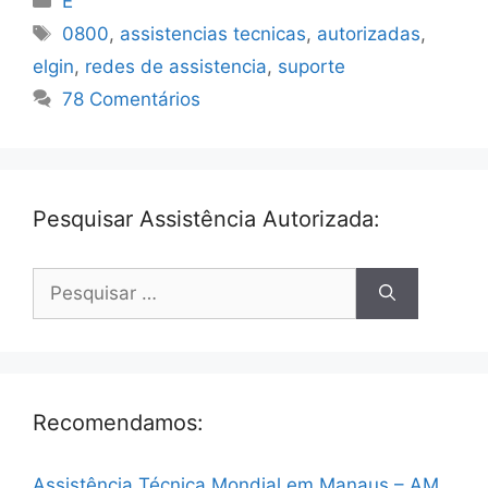
E
Tags
0800
,
assistencias tecnicas
,
autorizadas
,
elgin
,
redes de assistencia
,
suporte
78 Comentários
Pesquisar Assistência Autorizada:
Pesquisar
por:
Recomendamos:
Assistência Técnica Mondial em Manaus – AM