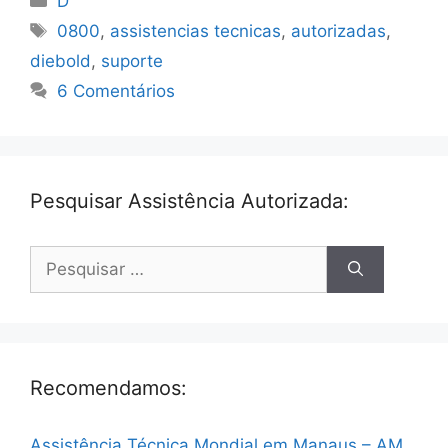
D
Tags
0800
,
assistencias tecnicas
,
autorizadas
,
diebold
,
suporte
6 Comentários
Pesquisar Assistência Autorizada:
Pesquisar
por:
Recomendamos:
Assistência Técnica Mondial em Manaus – AM