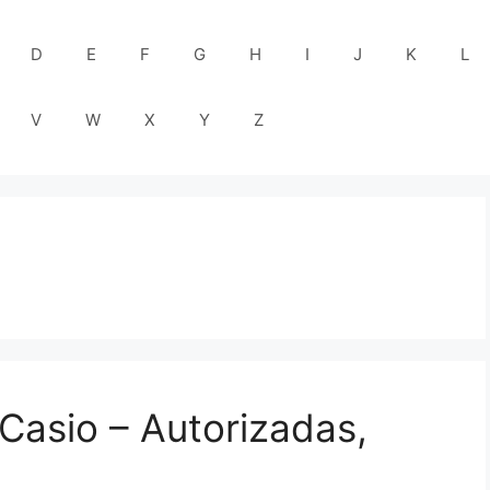
D
E
F
G
H
I
J
K
L
V
W
X
Y
Z
Casio – Autorizadas,