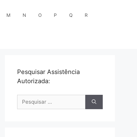
M
N
O
P
Q
R
Pesquisar Assistência
Autorizada:
Pesquisar
por: