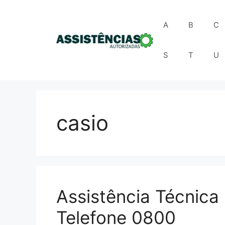
Pular
para
A
B
C
o
conteúdo
S
T
U
casio
Assistência Técnica 
Telefone 0800