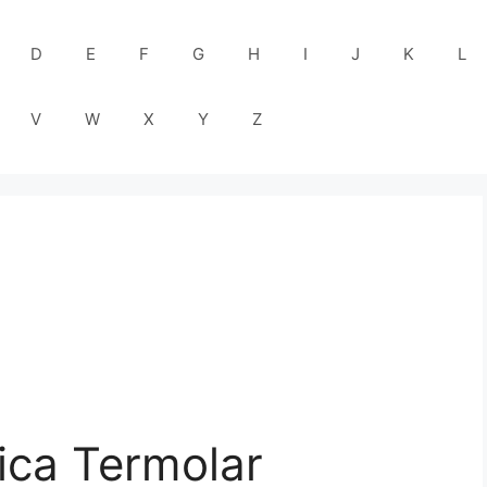
D
E
F
G
H
I
J
K
L
V
W
X
Y
Z
ica Termolar