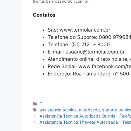
(Fonte: balancasbordon.com.br)
Contatos
Site: www.termolar.com.br
Telefone do Suporte: 0800 979684
Telefone: (51) 2121 – 8000
E-mail: usuário@termolar.com.br
Atendimento online: direto no site,
Rede Social: www.facebook.com/te
Endereço: Rua Tamandaré, n° 500, 
Categorias
T
Tags
assistencia tecnica
,
autorizada
,
suporte tecnic
Assistência Técnica Autorizada Quimis – Tele
Assistência Técnica Thevear Autorizada – Tel