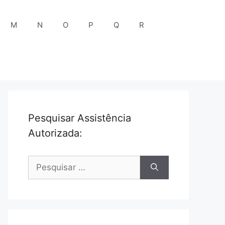
M
N
O
P
Q
R
Pesquisar Assistência
Autorizada:
Pesquisar
por: