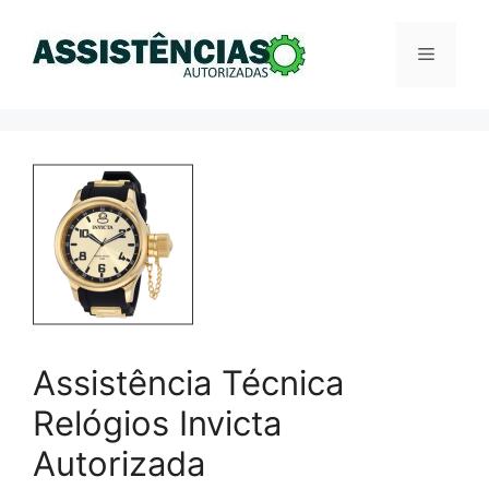
Pular
para
Menu
o
conteúdo
Assistência Técnica
Relógios Invicta
Autorizada