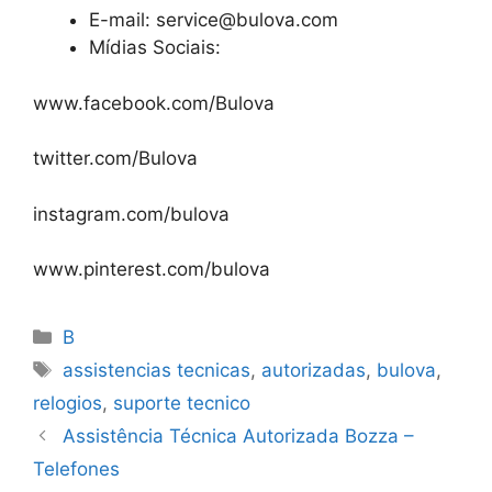
E-mail: service@bulova.com
Mídias Sociais:
www.facebook.com/Bulova
twitter.com/Bulova
instagram.com/bulova
www.pinterest.com/bulova
Categorias
B
Tags
assistencias tecnicas
,
autorizadas
,
bulova
,
relogios
,
suporte tecnico
Assistência Técnica Autorizada Bozza –
Telefones