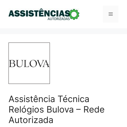
Pular
para
Menu
o
conteúdo
Assistência Técnica
Relógios Bulova – Rede
Autorizada