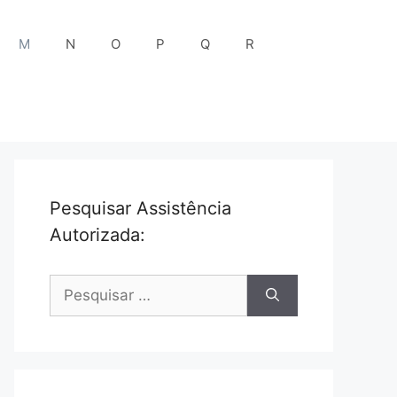
M
N
O
P
Q
R
Pesquisar Assistência
Autorizada:
Pesquisar
por: