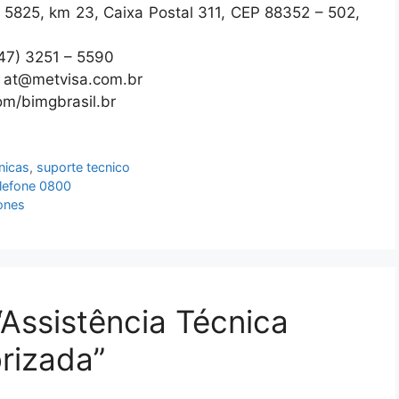
º 5825, km 23, Caixa Postal 311, CEP 88352 – 502,
(47) 3251 – 5590
/ at@metvisa.com.br
om/bimgbrasil.br
nicas
,
suporte tecnico
elefone 0800
fones
Assistência Técnica
rizada”