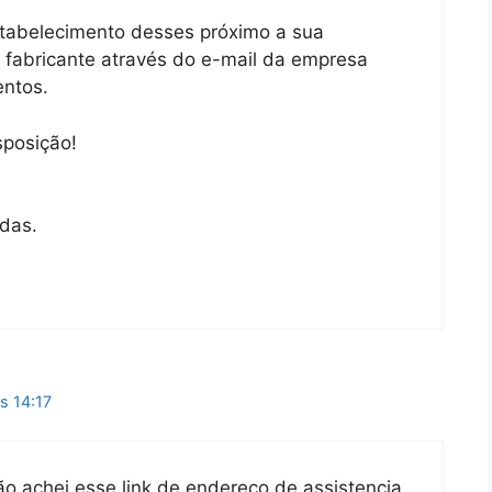
tabelecimento desses próximo a sua
o fabricante através do e-mail da empresa
entos.
sposição!
adas.
s 14:17
ão achei esse link de endereço de assistencia