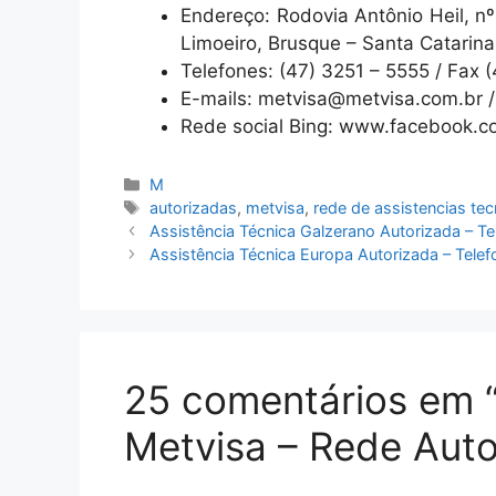
Endereço: Rodovia Antônio Heil, n
Limoeiro, Brusque – Santa Catarina
Telefones: (47) 3251 – 5555 / Fax 
E-mails: metvisa@metvisa.com.br 
Rede social Bing: www.facebook.c
Categorias
M
Tags
autorizadas
,
metvisa
,
rede de assistencias tec
Assistência Técnica Galzerano Autorizada – T
Assistência Técnica Europa Autorizada – Tele
25 comentários em “
Metvisa – Rede Auto