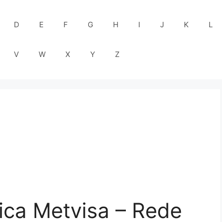
D
E
F
G
H
I
J
K
L
V
W
X
Y
Z
ica Metvisa – Rede