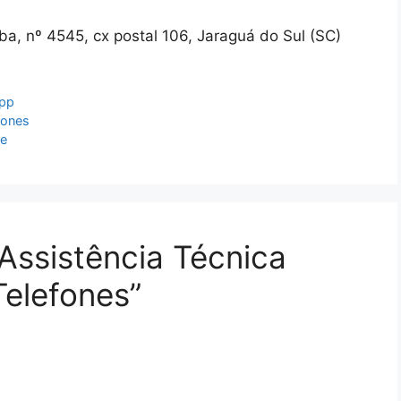
a, nº 4545, cx postal 106, Jaraguá do Sul (SC)
app
fones
te
Assistência Técnica
Telefones”