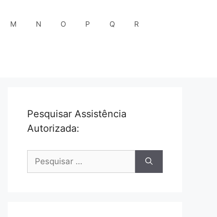
M
N
O
P
Q
R
Pesquisar Assistência
Autorizada:
Pesquisar
por: