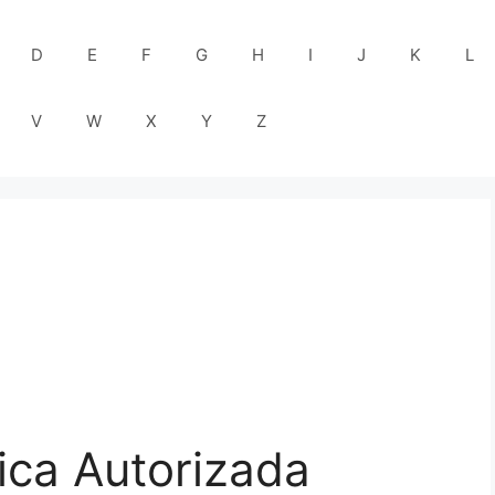
D
E
F
G
H
I
J
K
L
V
W
X
Y
Z
ica Autorizada