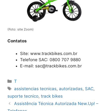
(Foto: site Zoom)
Contatos
Site: www.trackbikes.com.br
Telefone SAC: 0800 707 9880
E-mail: sac@trackbikes.com.br
Categorias
T
Tags
assistencias tecnicas
,
autorizadas
,
SAC
,
suporte tecnico
,
track bikes
Assistência Técnica Autorizada New.Up! –
Telefones