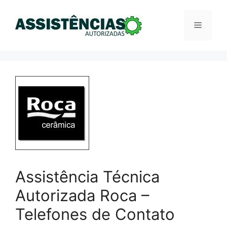
Pular
para
Menu
o
conteúdo
Assistência Técnica
Autorizada Roca –
Telefones de Contato