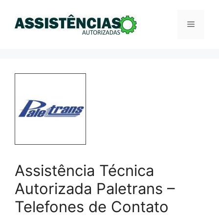
Pular
para
Menu
o
conteúdo
Assistência Técnica
Autorizada Paletrans –
Telefones de Contato