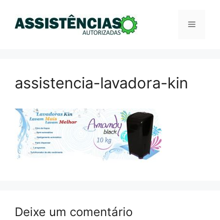
Pular
para
Menu
o
conteúdo
assistencia-lavadora-kin
Deixe um comentário