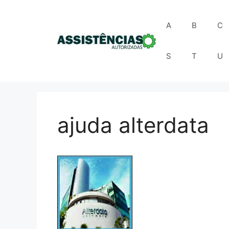
Pular
para
A
B
C
o
conteúdo
S
T
U
ajuda alterdata