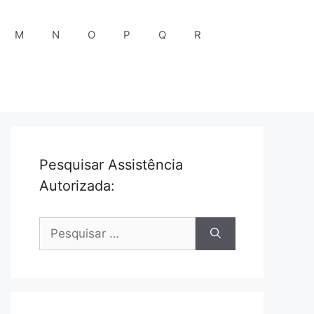
M
N
O
P
Q
R
Pesquisar Assistência
Autorizada:
Pesquisar
por: