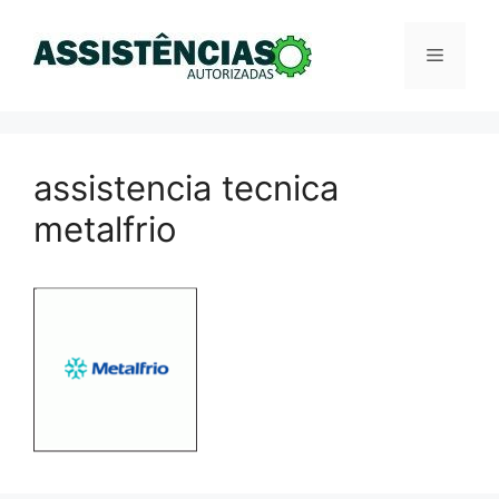
Pular
para
Menu
o
conteúdo
assistencia tecnica
metalfrio